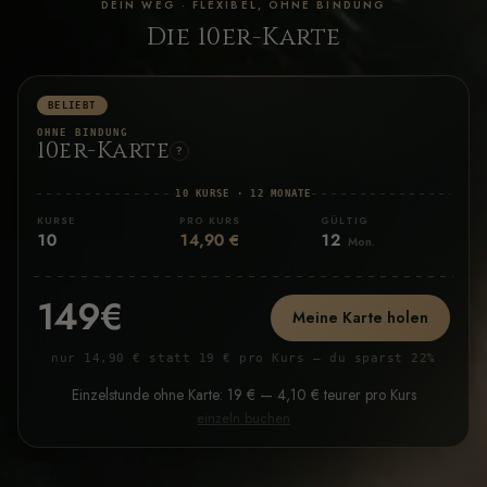
DEIN WEG · FLEXIBEL, OHNE BINDUNG
Die 10er-Karte
BELIEBT
OHNE BINDUNG
10er-Karte
?
10 KURSE · 12 MONATE
KURSE
PRO KURS
GÜLTIG
10
14,90 €
12
Mon.
149€
Meine Karte holen
nur 14,90 € statt 19 € pro Kurs — du sparst 22%
Einzelstunde ohne Karte: 19 € — 4,10 € teurer pro Kurs
einzeln buchen