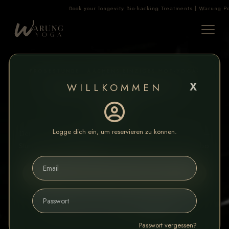
Book your longevity Bio-hacking Treatments | Warung Points: G
PROBESTUNDE · AACHENS EINZIGES HOT-YOGA-
STUDIO
X
WILLKOMMEN
Deine erste Stunde bei 38 °C
9
€
Logge dich ein, um reservieren zu können.
Dein Körper braucht 2–3 Kurse, um die Hitze zu lieben —
Stunde 1 ist der Anfang. 60 Minuten, alle Levels, kein Abo.
MEINEN PLATZ SICHERN
Nächster Kurs: Heute 18:30 Uhr · Flexibility
★★★★★ 5,0 · 120+ Google-Bewertungen
Passwort vergessen?