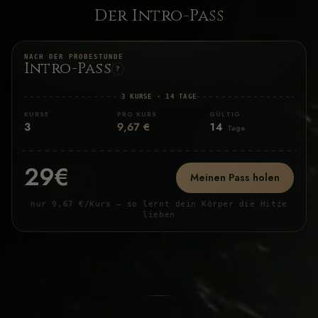
Der Intro-Pass
NACH DER PROBESTUNDE
Intro-Pass
?
3 KURSE · 14 TAGE
KURSE
PRO KURS
GÜLTIG
3
9,67 €
14
Tage
29€
Meinen Pass holen
nur 9,67 €/Kurs — so lernt dein Körper die Hitze
lieben