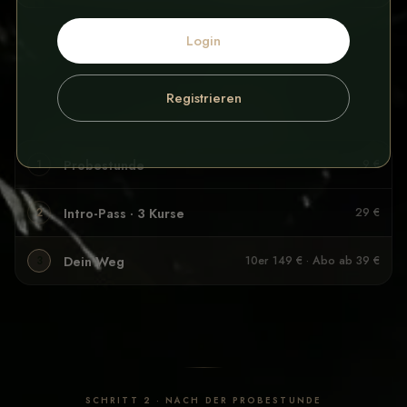
Login
Registrieren
SO STARTEN DIE MEISTEN
Probestunde
1
9 €
Intro-Pass · 3 Kurse
2
29 €
Dein Weg
3
10er 149 € · Abo ab 39 €
SCHRITT 2 · NACH DER PROBESTUNDE