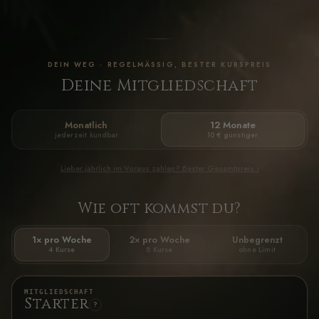
DEIN WEG · REGELMÄSSIG, BESTER KURSPREIS
Deine Mitgliedschaft
Monatlich
12 Monate
jederzeit kündbar
10 € günstiger
Lieber jährlich im Voraus zahlen? Bester Gesamtpreis ›
Wie oft kommst du?
1× pro Woche
2× pro Woche
Unbegrenzt
4 Kurse
8 Kurse
ohne Limit
MITGLIEDSCHAFT
Starter
?