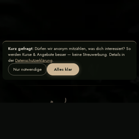
Kurz gefragt:
Dürfen wir anonym mitzählen, was dich interessiert? So
werden Kurse & Angebote besser — keine Streuwerbung. Details in
der
Datenschutzerklärung
.
Nur notwendige
Alles klar
Probestunde 9 €
PLATZ SICHERN
Deine erste Stunde bei 38 °C
FAQ
Impressum
Datenschutz
AGB
Kursraum mieten: StudioShift ↗