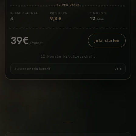
1× PRO WOCHE
KURSE / MONAT
PRO KURS
BINDUNG
4
9,8 €
12
Mon.
39€
Jetzt starten
/Monat
12 Monate Mitgliedschaft
4 Kurse einzeln bezahlt
76 €